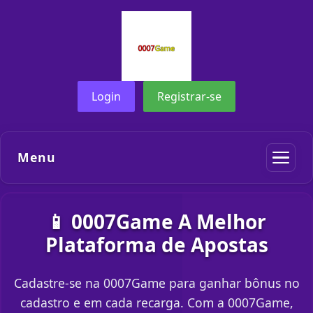
Login
Registrar-se
Menu
📱 0007Game A Melhor
Plataforma de Apostas
Cadastre-se na 0007Game para ganhar bônus no
cadastro e em cada recarga. Com a 0007Game,