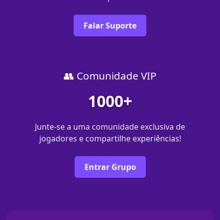
Falar Suporte
👥 Comunidade VIP
1000+
Junte-se a uma comunidade exclusiva de
jogadores e compartilhe experiências!
Entrar Grupo