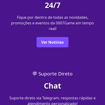
24/7
Fique por dentro de todas as novidades,
promoções e eventos da 0007Game em tempo
real!
Ver Notícias
💬 Suporte Direto
Chat
Suporte direto via Telegram, respostas rápidas e
atendimento personalizado!