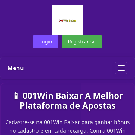
Login
Registrar-se
Menu
📱 001Win Baixar A Melhor
Plataforma de Apostas
Cadastre-se na 001Win Baixar para ganhar bônus
no cadastro e em cada recarga. Com a 001Win