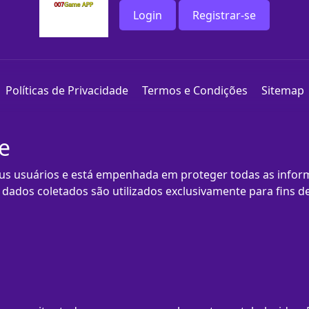
Login
Registrar-se
Políticas de Privacidade
Termos e Condições
Sitemap
de
eus usuários e está empenhada em proteger todas as infor
dados coletados são utilizados exclusivamente para fins d