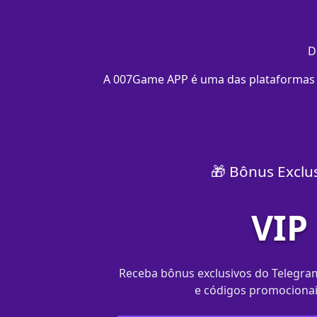
D
A 007Game APP é uma das plataformas 
🎁 Bônus Exclu
VIP
Receba bônus exclusivos do Telegra
e códigos promocionai