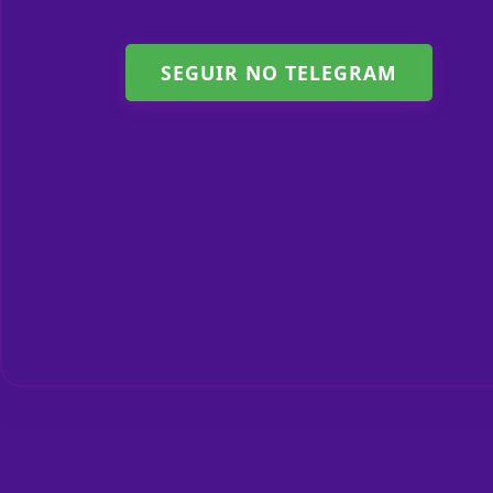
SEGUIR NO TELEGRAM