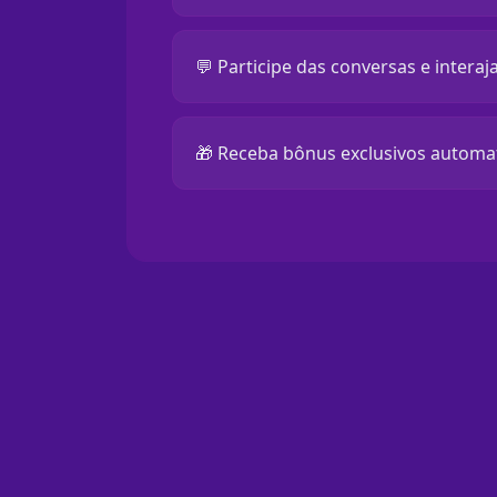
💬 Participe das conversas e interaj
🎁 Receba bônus exclusivos autom