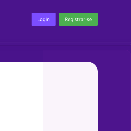
Login
Registrar-se