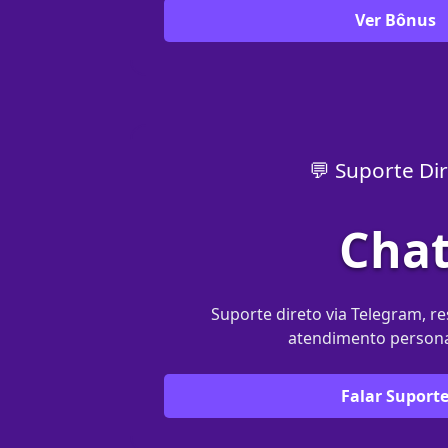
Ver Bônus
💬 Suporte Di
Cha
Suporte direto via Telegram, r
atendimento persona
Falar Suport