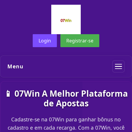
Login
Registrar-se
Menu
📱 07Win A Melhor Plataforma
de Apostas
Cadastre-se na 07Win para ganhar bônus no
cadastro e em cada recarga. Com a 07Win, você