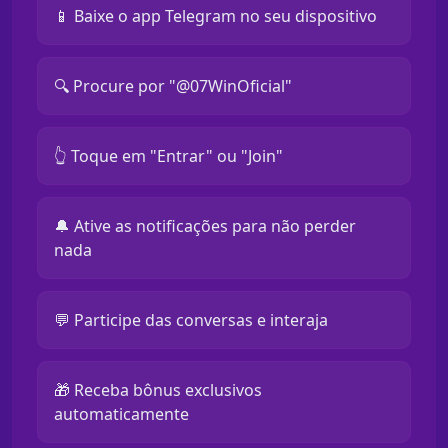
📱 Baixe o app Telegram no seu dispositivo
🔍 Procure por "@07WinOficial"
👆 Toque em "Entrar" ou "Join"
🔔 Ative as notificações para não perder
nada
💬 Participe das conversas e interaja
🎁 Receba bônus exclusivos
automaticamente