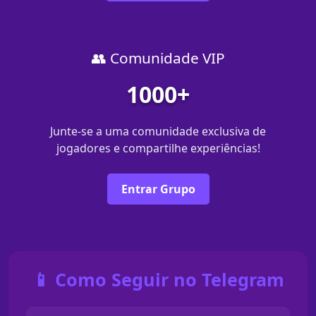
👥 Comunidade VIP
1000+
Junte-se a uma comunidade exclusiva de
jogadores e compartilhe experiências!
Entrar Grupo
📱 Como Seguir no Telegram