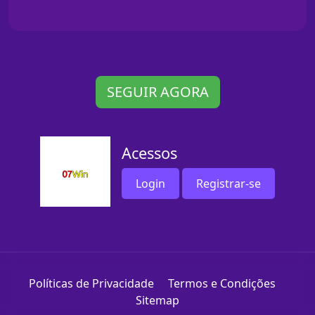
SEGUIR AGORA
Acessos
Login
Registrar-se
Políticas de Privacidade
Termos e Condições
Sitemap