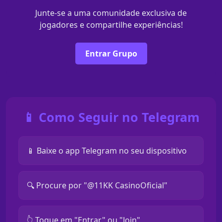
Junte-se a uma comunidade exclusiva de
jogadores e compartilhe experiências!
Entrar Grupo
📱 Como Seguir no Telegram
📱 Baixe o app Telegram no seu dispositivo
🔍 Procure por "@11KK CasinoOficial"
👆 Toque em "Entrar" ou "Join"