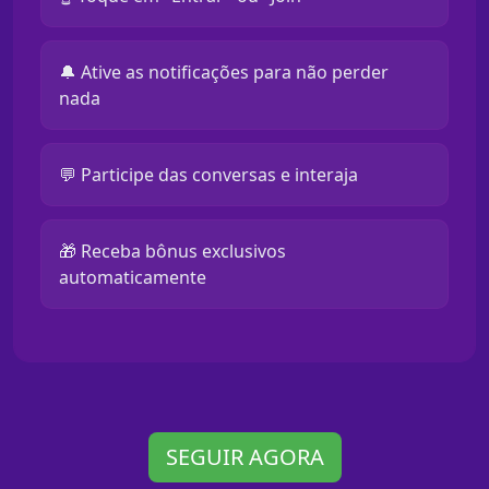
🔔 Ative as notificações para não perder
nada
💬 Participe das conversas e interaja
🎁 Receba bônus exclusivos
automaticamente
SEGUIR AGORA