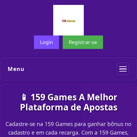
Login
Registrar-se
Menu
📱 159 Games A Melhor
Plataforma de Apostas
Cadastre-se na 159 Games para ganhar bônus no
cadastro e em cada recarga. Com a 159 Games,