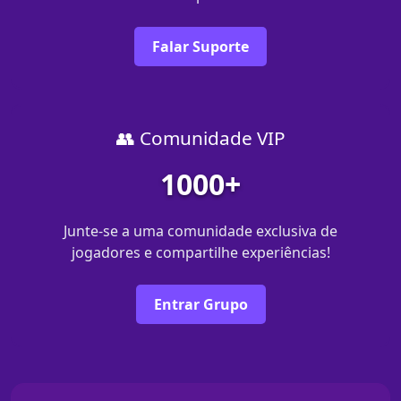
Falar Suporte
👥 Comunidade VIP
1000+
Junte-se a uma comunidade exclusiva de
jogadores e compartilhe experiências!
Entrar Grupo