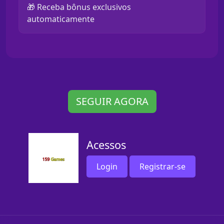
🎁 Receba bônus exclusivos
automaticamente
SEGUIR AGORA
Acessos
Login
Registrar-se