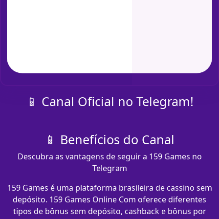
📱 Canal Oficial no Telegram!
📱 Benefícios do Canal
Descubra as vantagens de seguir a 159 Games no
Telegram
159 Games é uma plataforma brasileira de cassino sem
depósito. 159 Games Online Com oferece diferentes
tipos de bônus sem depósito, cashback e bônus por