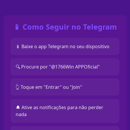
📱 Como Seguir no Telegram
📱 Baixe o app Telegram no seu dispositivo
🔍 Procure por "@1766Win APPOficial"
👆 Toque em "Entrar" ou "Join"
🔔 Ative as notificações para não perder
nada