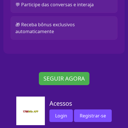
💬 Participe das conversas e interaja
🎁 Receba bônus exclusivos
automaticamente
SEGUIR AGORA
Acessos
Login
Registrar-se