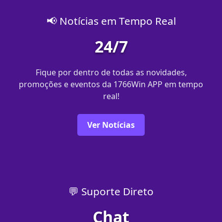
📢 Notícias em Tempo Real
24/7
Fique por dentro de todas as novidades,
promoções e eventos da 1766Win APP em tempo
real!
Ver Notícias
💬 Suporte Direto
Chat