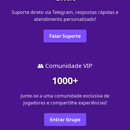
Suporte direto via Telegram, respostas rápidas e
atendimento personalizado!
Falar Suporte
👥 Comunidade VIP
1000+
Junte-se a uma comunidade exclusiva de
jogadores e compartilhe experiências!
Entrar Grupo