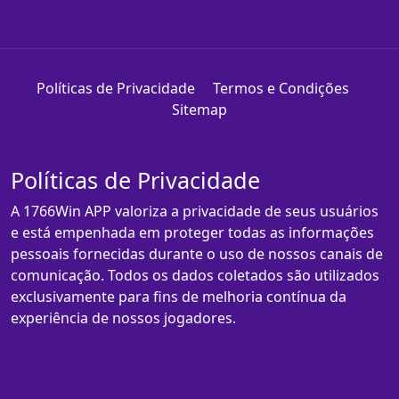
Políticas de Privacidade
Termos e Condições
Sitemap
Políticas de Privacidade
A 1766Win APP valoriza a privacidade de seus usuários
e está empenhada em proteger todas as informações
pessoais fornecidas durante o uso de nossos canais de
comunicação. Todos os dados coletados são utilizados
exclusivamente para fins de melhoria contínua da
experiência de nossos jogadores.