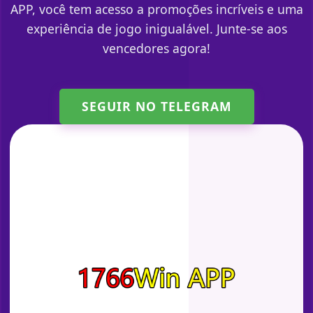
APP, você tem acesso a promoções incríveis e uma
experiência de jogo inigualável. Junte-se aos
vencedores agora!
SEGUIR NO TELEGRAM