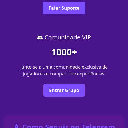
Falar Suporte
👥 Comunidade VIP
1000+
Junte-se a uma comunidade exclusiva de
jogadores e compartilhe experiências!
Entrar Grupo
📱 Como Seguir no Telegram