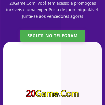
20Game.Com, você tem acesso a promoções
incríveis e uma experiência de jogo inigualável.
Junte-se aos vencedores agora!
SEGUIR NO TELEGRAM