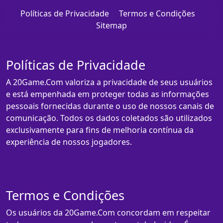
Políticas de Privacidade
Termos e Condições
Sitemap
Políticas de Privacidade
A 20Game.Com valoriza a privacidade de seus usuários
e está empenhada em proteger todas as informações
pessoais fornecidas durante o uso de nossos canais de
comunicação. Todos os dados coletados são utilizados
exclusivamente para fins de melhoria contínua da
experiência de nossos jogadores.
Termos e Condições
Os usuários da 20Game.Com concordam em respeitar