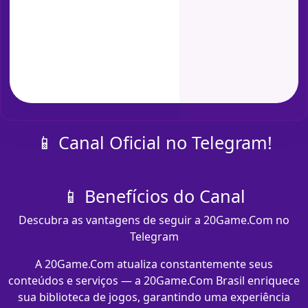
📱 Canal Oficial no Telegram!
📱 Benefícios do Canal
Descubra as vantagens de seguir a 20Game.Com no
Telegram
A 20Game.Com atualiza constantemente seus
conteúdos e serviços — a 20Game.Com Brasil enriquece
sua biblioteca de jogos, garantindo uma experiência