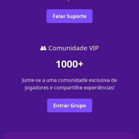
Falar Suporte
👥 Comunidade VIP
1000+
Junte-se a uma comunidade exclusiva de
jogadores e compartilhe experiências!
Entrar Grupo