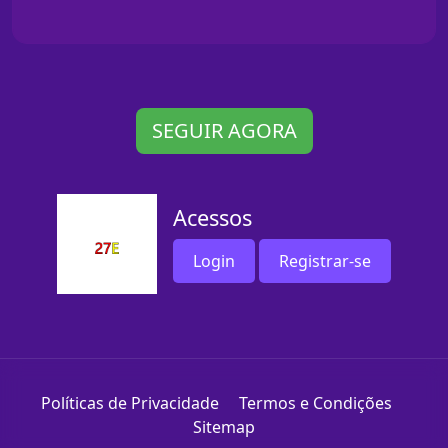
SEGUIR AGORA
Acessos
Login
Registrar-se
Políticas de Privacidade
Termos e Condições
Sitemap