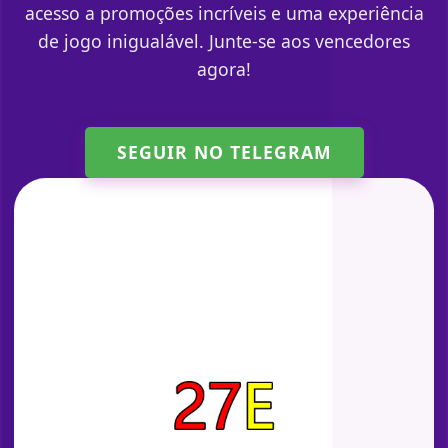
acesso a promoções incríveis e uma experiência
de jogo inigualável. Junte-se aos vencedores
agora!
SEGUIR NO TELEGRAM