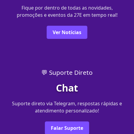
Fique por dentro de todas as novidades,
promoções e eventos da 27E em tempo real!
Ver Notícias
💬 Suporte Direto
Chat
Suporte direto via Telegram, respostas rápidas e
atendimento personalizado!
Falar Suporte