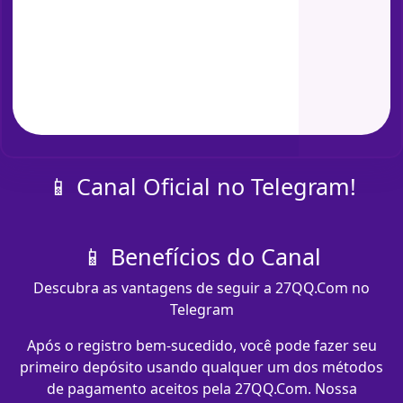
📱 Canal Oficial no Telegram!
📱 Benefícios do Canal
Descubra as vantagens de seguir a 27QQ.Com no
Telegram
Após o registro bem-sucedido, você pode fazer seu
primeiro depósito usando qualquer um dos métodos
de pagamento aceitos pela 27QQ.Com. Nossa