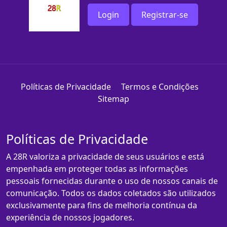
Login
Registrar-se
Políticas de Privacidade
Termos e Condições
Sitemap
Políticas de Privacidade
A 28R valoriza a privacidade de seus usuários e está
empenhada em proteger todas as informações
pessoais fornecidas durante o uso de nossos canais de
comunicação. Todos os dados coletados são utilizados
exclusivamente para fins de melhoria contínua da
experiência de nossos jogadores.