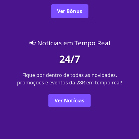
Ver Bônus
📢 Notícias em Tempo Real
24/7
Fique por dentro de todas as novidades,
promoções e eventos da 28R em tempo real!
Ver Notícias