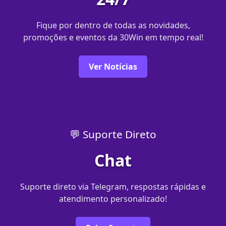
Fique por dentro de todas as novidades,
promoções e eventos da 30Win em tempo real!
Ver Notícias
💬 Suporte Direto
Chat
Suporte direto via Telegram, respostas rápidas e
atendimento personalizado!