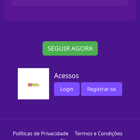
SEGUIR AGORA
Acessos
Login
Registrar-se
Políticas de Privacidade
Termos e Condições