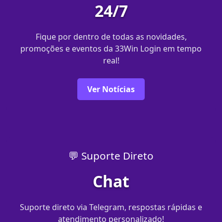
24/7
Fique por dentro de todas as novidades,
promoções e eventos da 33Win Login em tempo
real!
Ver Notícias
💬 Suporte Direto
Chat
Suporte direto via Telegram, respostas rápidas e
atendimento personalizado!