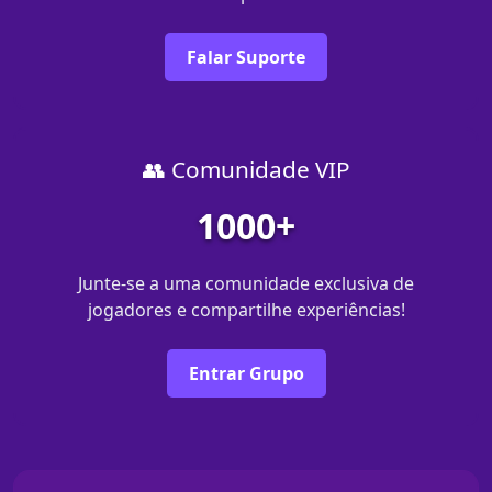
Falar Suporte
👥 Comunidade VIP
1000+
Junte-se a uma comunidade exclusiva de
jogadores e compartilhe experiências!
Entrar Grupo