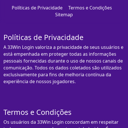
Políticas de Privacidade
Termos e Condições
Sitemap
Políticas de Privacidade
A 33Win Login valoriza a privacidade de seus usuários e
está empenhada em proteger todas as informações
pessoais fornecidas durante o uso de nossos canais de
comunicação. Todos os dados coletados são utilizados
exclusivamente para fins de melhoria contínua da
experiência de nossos jogadores.
Termos e Condições
Os usuários da 33Win Login concordam em respeitar