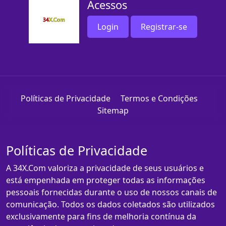
Acessos
Login
Registrar-se
Políticas de Privacidade
Termos e Condições
Sitemap
Políticas de Privacidade
A 34X.Com valoriza a privacidade de seus usuários e
está empenhada em proteger todas as informações
pessoais fornecidas durante o uso de nossos canais de
comunicação. Todos os dados coletados são utilizados
exclusivamente para fins de melhoria contínua da