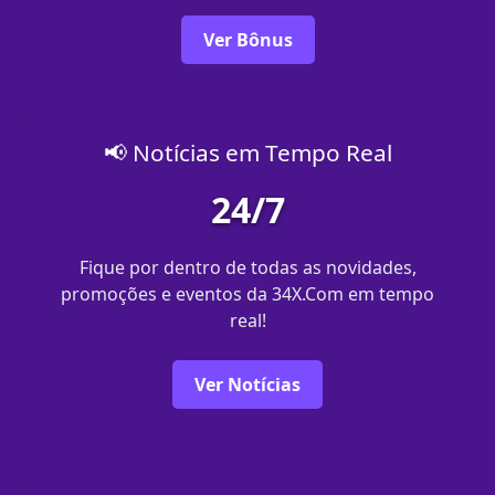
Ver Bônus
📢 Notícias em Tempo Real
24/7
Fique por dentro de todas as novidades,
promoções e eventos da 34X.Com em tempo
real!
Ver Notícias