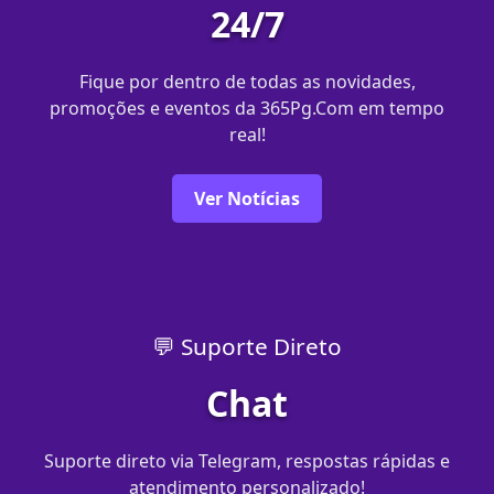
24/7
Fique por dentro de todas as novidades,
promoções e eventos da 365Pg.Com em tempo
real!
Ver Notícias
💬 Suporte Direto
Chat
Suporte direto via Telegram, respostas rápidas e
atendimento personalizado!