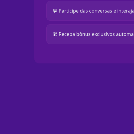
💬 Participe das conversas e interaj
🎁 Receba bônus exclusivos autom