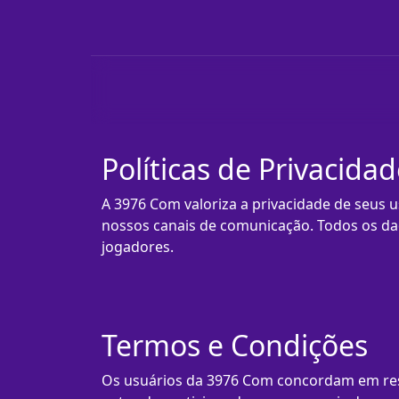
Políticas de Privacida
A 3976 Com valoriza a privacidade de seus
nossos canais de comunicação. Todos os dad
jogadores.
Termos e Condições
Os usuários da 3976 Com concordam em resp