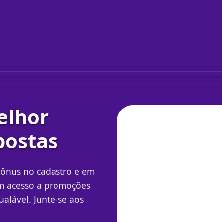
elhor
postas
bônus no cadastro e em
em acesso a promoções
ualável. Junte-se aos