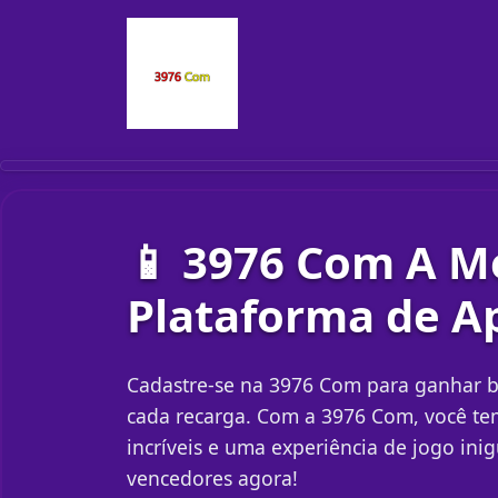
📱 3976 Com A M
Plataforma de A
Cadastre-se na 3976 Com para ganhar 
cada recarga. Com a 3976 Com, você t
incríveis e uma experiência de jogo inig
vencedores agora!