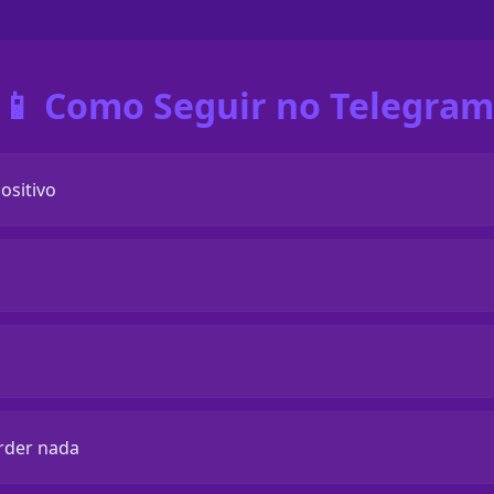
📱 Como Seguir no Telegram
ositivo
erder nada