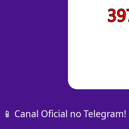
📱 Canal Oficial no Telegram!