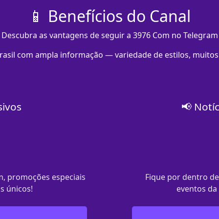
📱 Benefícios do Canal
Descubra as vantagens de seguir a 3976 Com no Telegram
asil com ampla informação — variedade de estilos, muitos 
sivos
📢 Notí
m, promoções especiais
Fique por dentro d
s únicos!
eventos da