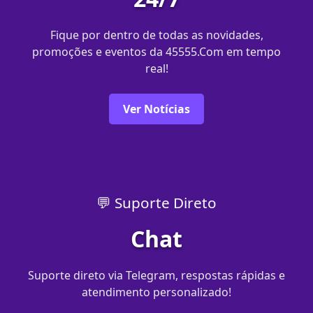
Fique por dentro de todas as novidades,
promoções e eventos da 45555.Com em tempo
real!
Ver Notícias
💬 Suporte Direto
Chat
Suporte direto via Telegram, respostas rápidas e
atendimento personalizado!