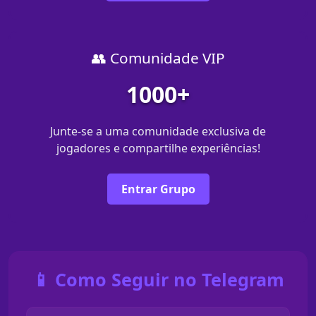
👥 Comunidade VIP
1000+
Junte-se a uma comunidade exclusiva de
jogadores e compartilhe experiências!
Entrar Grupo
📱 Como Seguir no Telegram