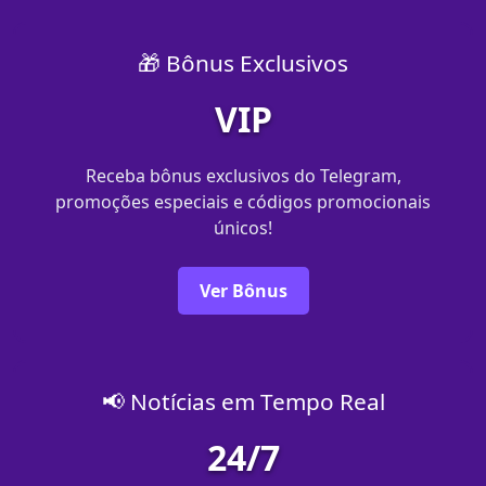
🎁 Bônus Exclusivos
VIP
Receba bônus exclusivos do Telegram,
promoções especiais e códigos promocionais
únicos!
Ver Bônus
📢 Notícias em Tempo Real
24/7