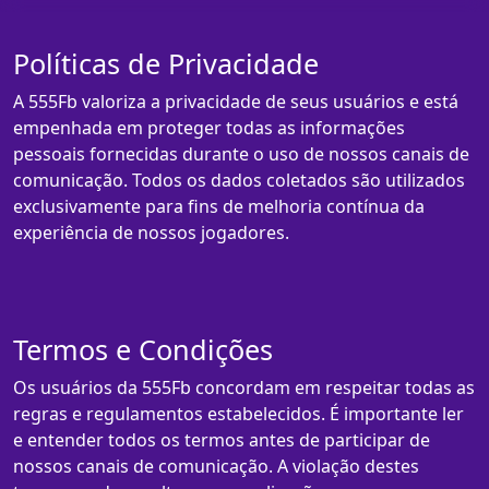
Políticas de Privacidade
A 555Fb valoriza a privacidade de seus usuários e está
empenhada em proteger todas as informações
pessoais fornecidas durante o uso de nossos canais de
comunicação. Todos os dados coletados são utilizados
exclusivamente para fins de melhoria contínua da
experiência de nossos jogadores.
Termos e Condições
Os usuários da 555Fb concordam em respeitar todas as
regras e regulamentos estabelecidos. É importante ler
e entender todos os termos antes de participar de
nossos canais de comunicação. A violação destes