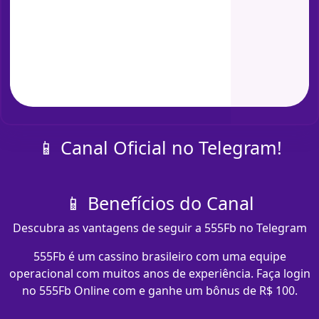
📱 Canal Oficial no Telegram!
📱 Benefícios do Canal
Descubra as vantagens de seguir a 555Fb no Telegram
555Fb é um cassino brasileiro com uma equipe
operacional com muitos anos de experiência. Faça login
no 555Fb Online com e ganhe um bônus de R$ 100.