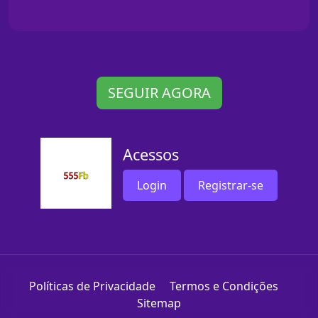
SEGUIR AGORA
Acessos
Login
Registrar-se
Políticas de Privacidade
Termos e Condições
Sitemap