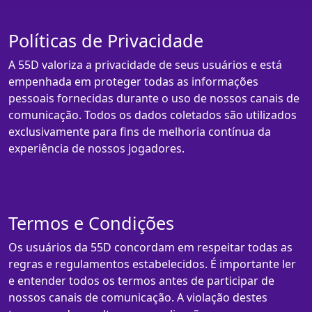
Políticas de Privacidade
A 55D valoriza a privacidade de seus usuários e está
empenhada em proteger todas as informações
pessoais fornecidas durante o uso de nossos canais de
comunicação. Todos os dados coletados são utilizados
exclusivamente para fins de melhoria contínua da
experiência de nossos jogadores.
Termos e Condições
Os usuários da 55D concordam em respeitar todas as
regras e regulamentos estabelecidos. É importante ler
e entender todos os termos antes de participar de
nossos canais de comunicação. A violação destes