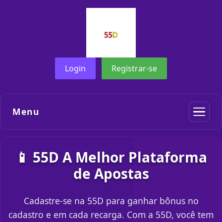
Login
Registrar-se
Menu
📱 55D A Melhor Plataforma
de Apostas
Cadastre-se na 55D para ganhar bônus no
cadastro e em cada recarga. Com a 55D, você tem