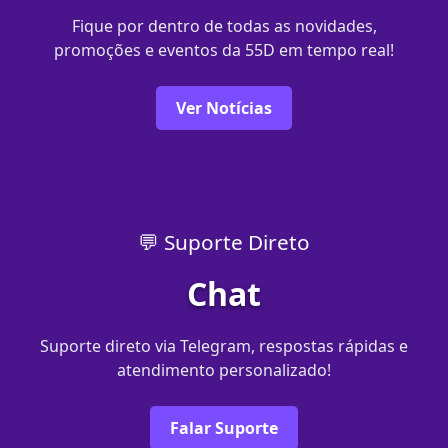
Fique por dentro de todas as novidades,
promoções e eventos da 55D em tempo real!
Ver Notícias
💬 Suporte Direto
Chat
Suporte direto via Telegram, respostas rápidas e
atendimento personalizado!
Falar Suporte