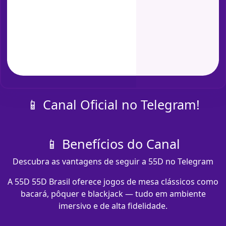
📱 Canal Oficial no Telegram!
📱 Benefícios do Canal
Descubra as vantagens de seguir a 55D no Telegram
A 55D 55D Brasil oferece jogos de mesa clássicos como
bacará, pôquer e blackjack — tudo em ambiente
imersivo e de alta fidelidade.