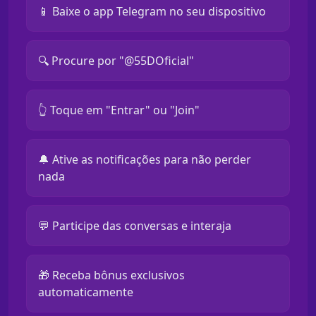
📱 Baixe o app Telegram no seu dispositivo
🔍 Procure por "@55DOficial"
👆 Toque em "Entrar" ou "Join"
🔔 Ative as notificações para não perder
nada
💬 Participe das conversas e interaja
🎁 Receba bônus exclusivos
automaticamente