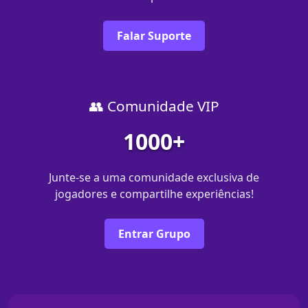
Falar Suporte
👥 Comunidade VIP
1000+
Junte-se a uma comunidade exclusiva de
jogadores e compartilhe experiências!
Entrar Grupo