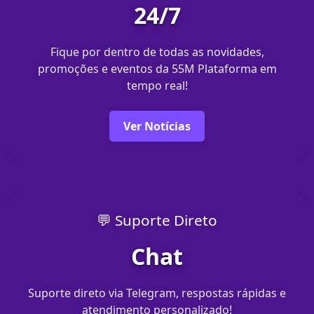
24/7
Fique por dentro de todas as novidades,
promoções e eventos da 55M Plataforma em
tempo real!
Ver Notícias
💬 Suporte Direto
Chat
Suporte direto via Telegram, respostas rápidas e
atendimento personalizado!