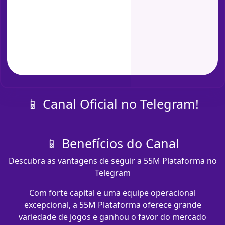
📱 Canal Oficial no Telegram!
📱 Benefícios do Canal
Descubra as vantagens de seguir a 55M Plataforma no
Telegram
Com forte capital e uma equipe operacional
excepcional, a 55M Plataforma oferece grande
variedade de jogos e ganhou o favor do mercado