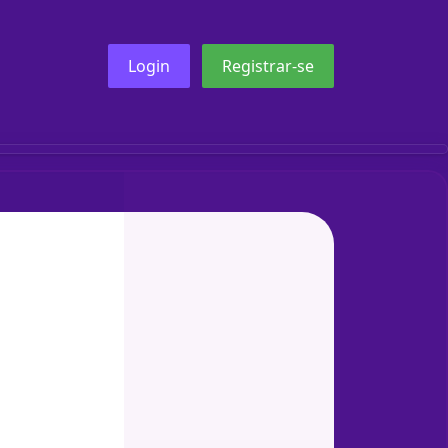
Login
Registrar-se