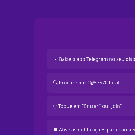
📱 Baixe o app Telegram no seu disp
🔍 Procure por "@5757Oficial"
👆 Toque em "Entrar" ou "Join"
🔔 Ative as notificações para não p