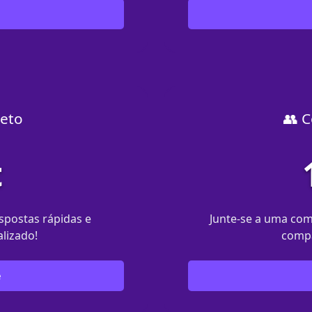
reto
👥 
t
espostas rápidas e
Junte-se a uma com
lizado!
compa
e