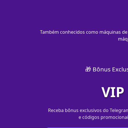
Também conhecidos como máquinas de fru
máqu
🎁 Bônus Exclu
VIP
Receba bônus exclusivos do Telegra
e códigos promocionai