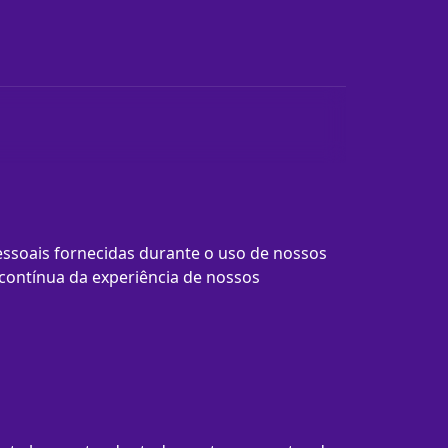
essoais fornecidas durante o uso de nossos
 contínua da experiência de nossos