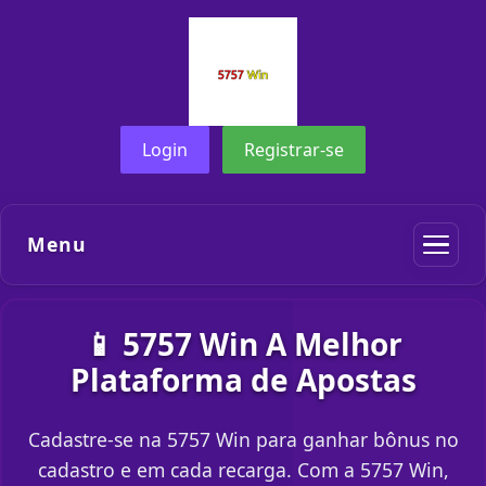
Login
Registrar-se
Menu
📱 5757 Win A Melhor
Plataforma de Apostas
Cadastre-se na 5757 Win para ganhar bônus no
cadastro e em cada recarga. Com a 5757 Win,