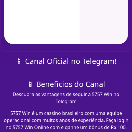
📱 Canal Oficial no Telegram!
📱 Benefícios do Canal
Descubra as vantagens de seguir a 5757 Win no
Telegram
5757 Win é um cassino brasileiro com uma equipe
operacional com muitos anos de experiência. Faça login
no 5757 Win Online com e ganhe um bônus de R$ 100.