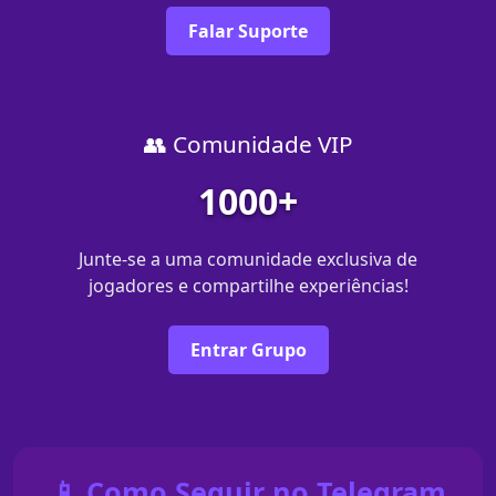
Falar Suporte
👥 Comunidade VIP
1000+
Junte-se a uma comunidade exclusiva de
jogadores e compartilhe experiências!
Entrar Grupo
📱 Como Seguir no Telegram