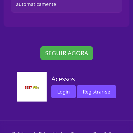
automaticamente
SEGUIR AGORA
Acessos
Login
Registrar-se