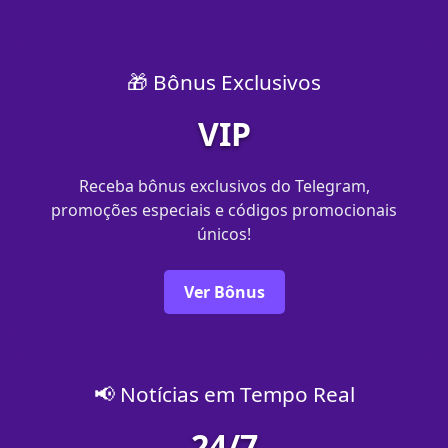
🎁 Bônus Exclusivos
VIP
Receba bônus exclusivos do Telegram,
promoções especiais e códigos promocionais
únicos!
Ver Bônus
📢 Notícias em Tempo Real
24/7