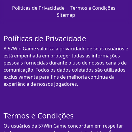
Políticas de Privacidade
Termos e Condições
Sitemap
Políticas de Privacidade
A 57Win Game valoriza a privacidade de seus usuários e
está empenhada em proteger todas as informações
pessoais fornecidas durante o uso de nossos canais de
comunicação. Todos os dados coletados são utilizados
exclusivamente para fins de melhoria contínua da
experiência de nossos jogadores.
Termos e Condições
Os usuários da 57Win Game concordam em respeitar