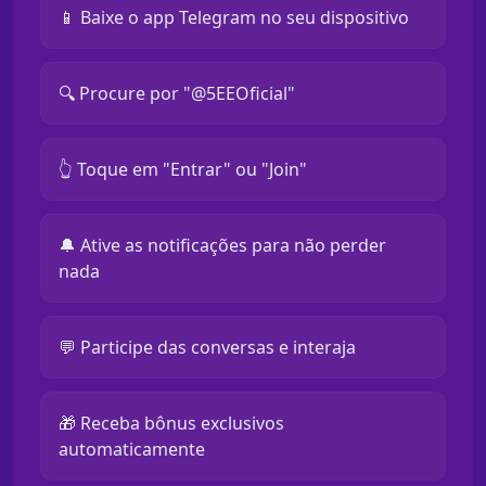
📱 Baixe o app Telegram no seu dispositivo
🔍 Procure por "@5EEOficial"
👆 Toque em "Entrar" ou "Join"
🔔 Ative as notificações para não perder
nada
💬 Participe das conversas e interaja
🎁 Receba bônus exclusivos
automaticamente