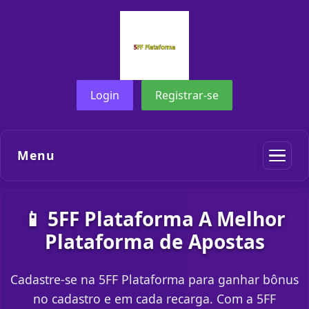
Login
Registrar-se
Menu
📱 5FF Plataforma A Melhor
Plataforma de Apostas
Cadastre-se na 5FF Plataforma para ganhar bônus
no cadastro e em cada recarga. Com a 5FF