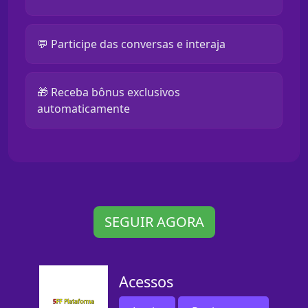
💬 Participe das conversas e interaja
🎁 Receba bônus exclusivos
automaticamente
SEGUIR AGORA
Acessos