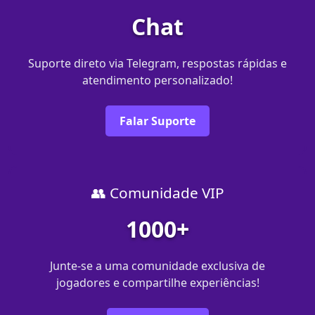
Chat
Suporte direto via Telegram, respostas rápidas e
atendimento personalizado!
Falar Suporte
👥 Comunidade VIP
1000+
Junte-se a uma comunidade exclusiva de
jogadores e compartilhe experiências!