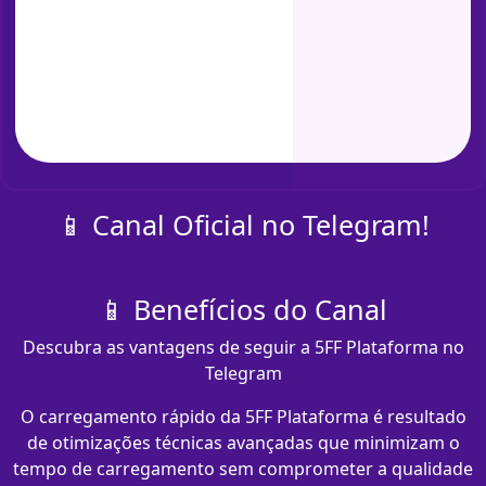
📱 Canal Oficial no Telegram!
📱 Benefícios do Canal
Descubra as vantagens de seguir a 5FF Plataforma no
Telegram
O carregamento rápido da 5FF Plataforma é resultado
de otimizações técnicas avançadas que minimizam o
tempo de carregamento sem comprometer a qualidade