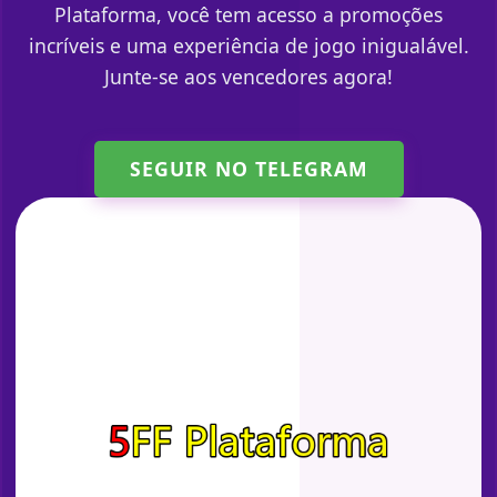
Plataforma, você tem acesso a promoções
incríveis e uma experiência de jogo inigualável.
Junte-se aos vencedores agora!
SEGUIR NO TELEGRAM