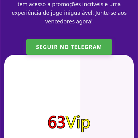
tem acesso a promoções incríveis e uma
experiência de jogo inigualável. Junte-se aos
vencedores agora!
SEGUIR NO TELEGRAM