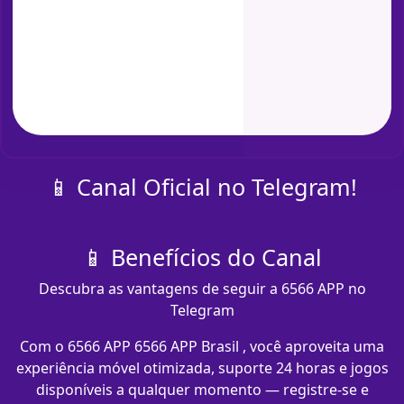
📱 Canal Oficial no Telegram!
📱 Benefícios do Canal
Descubra as vantagens de seguir a 6566 APP no
Telegram
Com o 6566 APP 6566 APP Brasil , você aproveita uma
experiência móvel otimizada, suporte 24 horas e jogos
disponíveis a qualquer momento — registre-se e