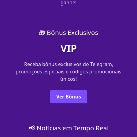
ganhe!
🎁 Bônus Exclusivos
VIP
Receba bônus exclusivos do Telegram,
promoções especiais e códigos promocionais
únicos!
Ver Bônus
📢 Notícias em Tempo Real