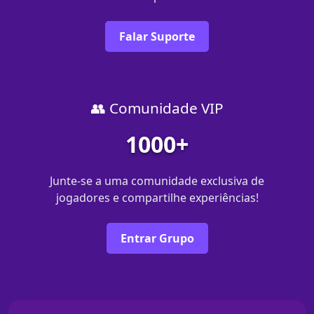
Falar Suporte
👥 Comunidade VIP
1000+
Junte-se a uma comunidade exclusiva de
jogadores e compartilhe experiências!
Entrar Grupo