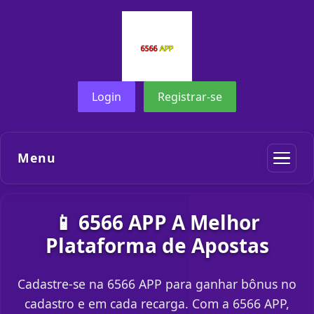
Login
Registrar-se
Menu
📱 6566 APP A Melhor
Plataforma de Apostas
Cadastre-se na 6566 APP para ganhar bônus no
cadastro e em cada recarga. Com a 6566 APP,