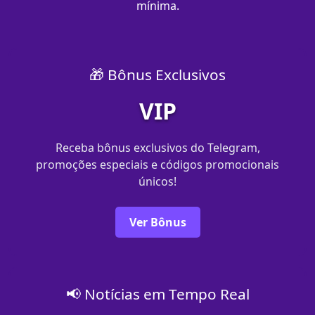
mínima.
🎁 Bônus Exclusivos
VIP
Receba bônus exclusivos do Telegram,
promoções especiais e códigos promocionais
únicos!
Ver Bônus
📢 Notícias em Tempo Real