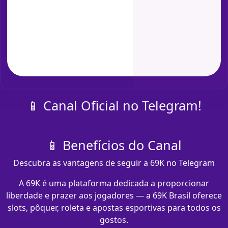
📱 Canal Oficial no Telegram!
📱 Benefícios do Canal
Descubra as vantagens de seguir a 69K no Telegram
A 69K é uma plataforma dedicada a proporcionar
liberdade e prazer aos jogadores — a 69K Brasil oferece
slots, pôquer, roleta e apostas esportivas para todos os
gostos.