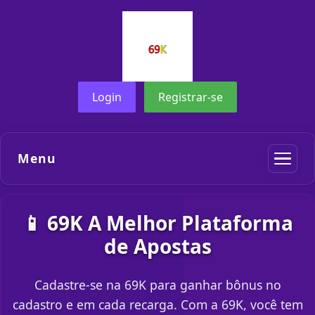
Login
Registrar-se
Menu
📱 69K A Melhor Plataforma
de Apostas
Cadastre-se na 69K para ganhar bônus no
cadastro e em cada recarga. Com a 69K, você tem