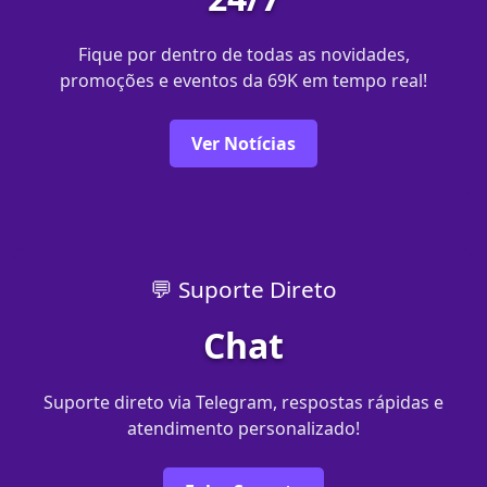
Fique por dentro de todas as novidades,
promoções e eventos da 69K em tempo real!
Ver Notícias
💬 Suporte Direto
Chat
Suporte direto via Telegram, respostas rápidas e
atendimento personalizado!