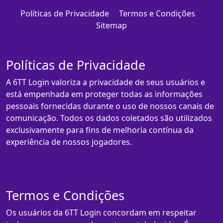
Políticas de Privacidade
Termos e Condições
Sitemap
Políticas de Privacidade
A 6TT Login valoriza a privacidade de seus usuários e
está empenhada em proteger todas as informações
pessoais fornecidas durante o uso de nossos canais de
comunicação. Todos os dados coletados são utilizados
exclusivamente para fins de melhoria contínua da
experiência de nossos jogadores.
Termos e Condições
Os usuários da 6TT Login concordam em respeitar