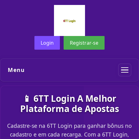
Login
Registrar-se
Menu
📱 6TT Login A Melhor
Plataforma de Apostas
Cadastre-se na 6TT Login para ganhar bônus no
cadastro e em cada recarga. Com a 6TT Login,