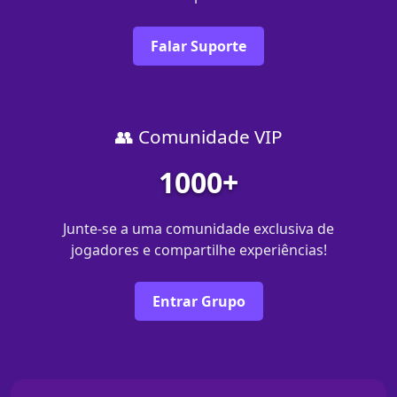
Falar Suporte
👥 Comunidade VIP
1000+
Junte-se a uma comunidade exclusiva de
jogadores e compartilhe experiências!
Entrar Grupo