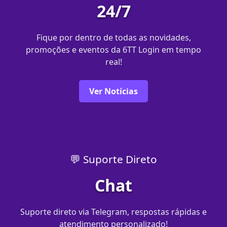
24/7
Fique por dentro de todas as novidades,
promoções e eventos da 6TT Login em tempo
real!
Ver Notícias
💬 Suporte Direto
Chat
Suporte direto via Telegram, respostas rápidas e
atendimento personalizado!