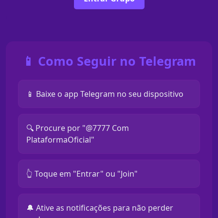
📱 Como Seguir no Telegram
📱 Baixe o app Telegram no seu dispositivo
🔍 Procure por "@7777 Com
PlataformaOficial"
👆 Toque em "Entrar" ou "Join"
🔔 Ative as notificações para não perder