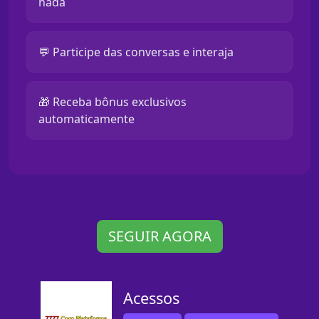
nada
💬 Participe das conversas e interaja
🎁 Receba bônus exclusivos
automaticamente
SEGUIR AGORA
Acessos