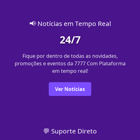
📢 Notícias em Tempo Real
24/7
Fique por dentro de todas as novidades,
promoções e eventos da 7777 Com Plataforma
em tempo real!
Ver Notícias
💬 Suporte Direto