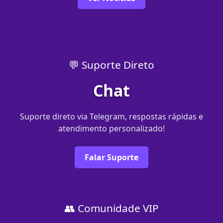
💬 Suporte Direto
Chat
Suporte direto via Telegram, respostas rápidas e
atendimento personalizado!
Falar Suporte
👥 Comunidade VIP