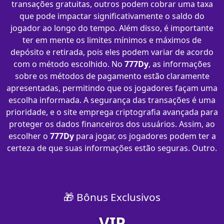
transações gratuitas, outros podem cobrar uma taxa
que pode impactar significativamente o saldo do
jogador ao longo do tempo. Além disso, é importante
ter em mente os limites mínimos e máximos de
depósito e retirada, pois eles podem variar de acordo
com o método escolhido. No
777Dy
, as informações
sobre os métodos de pagamento estão claramente
apresentadas, permitindo que os jogadores façam uma
escolha informada. A segurança das transações é uma
prioridade, e o site emprega criptografia avançada para
proteger os dados financeiros dos usuários. Assim, ao
escolher o
777Dy
para jogar, os jogadores podem ter a
certeza de que suas informações estão seguras. Outro.
🎁 Bônus Exclusivos
VIP