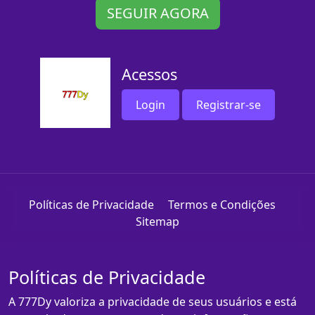
SEGUIR AGORA
Acessos
Login
Registrar-se
Políticas de Privacidade
Termos e Condições
Sitemap
Políticas de Privacidade
A 777Dy valoriza a privacidade de seus usuários e está