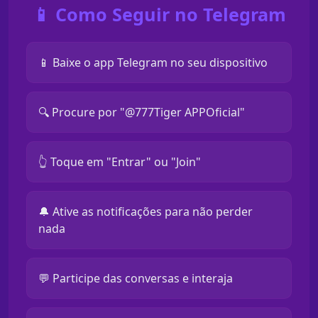
📱 Como Seguir no Telegram
📱 Baixe o app Telegram no seu dispositivo
🔍 Procure por "@777Tiger APPOficial"
👆 Toque em "Entrar" ou "Join"
🔔 Ative as notificações para não perder
nada
💬 Participe das conversas e interaja