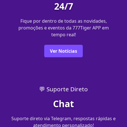
24/7
Fique por dentro de todas as novidades,
promoções e eventos da 777Tiger APP em
tempo real!
Ver Notícias
💬 Suporte Direto
Chat
Suporte direto via Telegram, respostas rápidas e
atendimento personalizado!