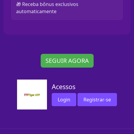
🎁 Receba bônus exclusivos
automaticamente
SEGUIR AGORA
Acessos
Login
Registrar-se