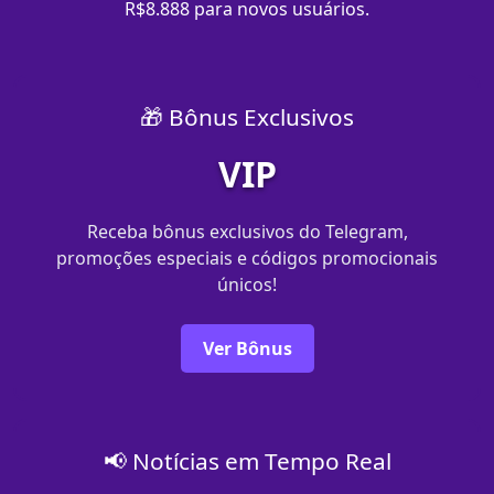
R$8.888 para novos usuários.
🎁 Bônus Exclusivos
VIP
Receba bônus exclusivos do Telegram,
promoções especiais e códigos promocionais
únicos!
Ver Bônus
📢 Notícias em Tempo Real