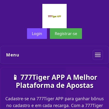
Login
Registrar-se
Menu
📱 777Tiger APP A Melhor
Plataforma de Apostas
Cadastre-se na 777Tiger APP para ganhar bônus
no cadastro e em cada recarga. Com a 777Tiger