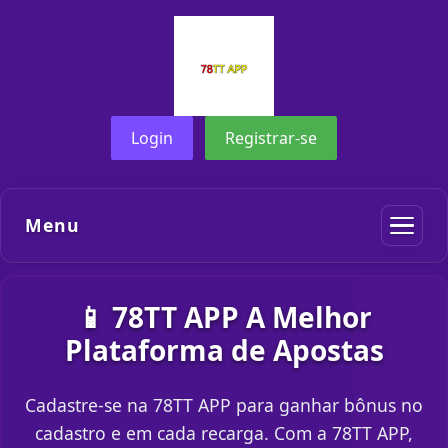
Login
Registrar-se
Menu
📱 78TT APP A Melhor
Plataforma de Apostas
Cadastre-se na 78TT APP para ganhar bônus no
cadastro e em cada recarga. Com a 78TT APP,