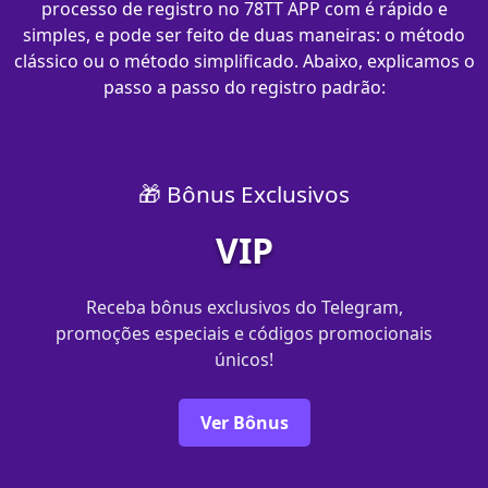
processo de registro no 78TT APP com​ é rápido e
simples, e pode ser feito de duas maneiras: o método
clássico ou o método simplificado. Abaixo, explicamos o
passo a passo do registro padrão:
🎁 Bônus Exclusivos
VIP
Receba bônus exclusivos do Telegram,
promoções especiais e códigos promocionais
únicos!
Ver Bônus