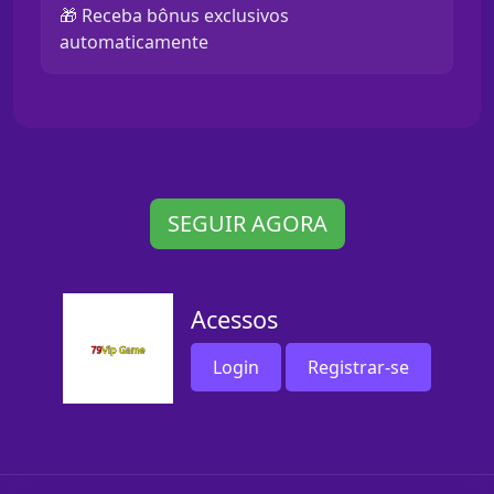
🎁 Receba bônus exclusivos
automaticamente
SEGUIR AGORA
Acessos
Login
Registrar-se