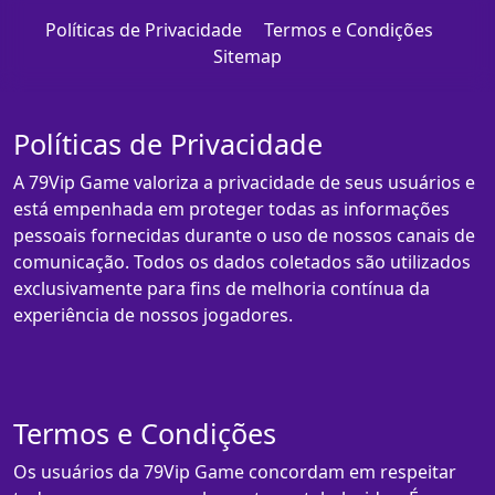
Políticas de Privacidade
Termos e Condições
Sitemap
Políticas de Privacidade
A 79Vip Game valoriza a privacidade de seus usuários e
está empenhada em proteger todas as informações
pessoais fornecidas durante o uso de nossos canais de
comunicação. Todos os dados coletados são utilizados
exclusivamente para fins de melhoria contínua da
experiência de nossos jogadores.
Termos e Condições
Os usuários da 79Vip Game concordam em respeitar