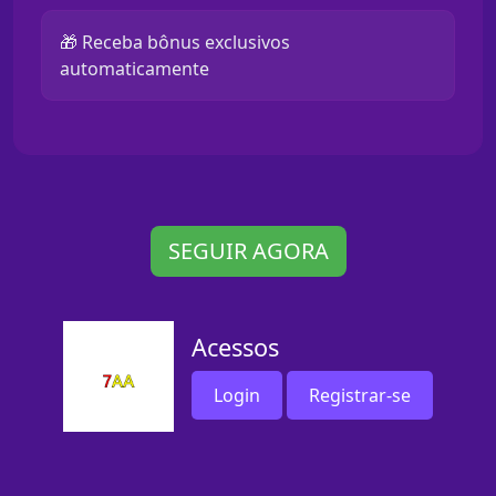
🎁 Receba bônus exclusivos
automaticamente
SEGUIR AGORA
Acessos
Login
Registrar-se