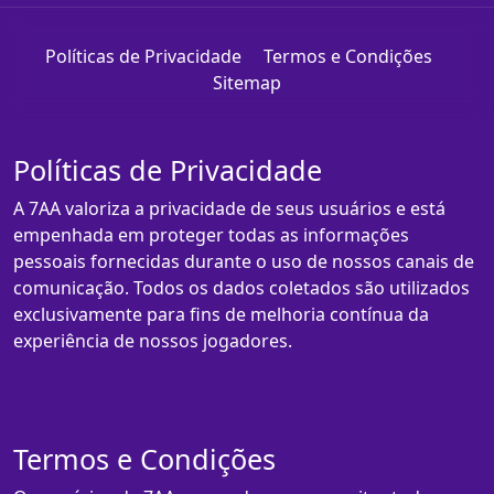
Políticas de Privacidade
Termos e Condições
Sitemap
Políticas de Privacidade
A 7AA valoriza a privacidade de seus usuários e está
empenhada em proteger todas as informações
pessoais fornecidas durante o uso de nossos canais de
comunicação. Todos os dados coletados são utilizados
exclusivamente para fins de melhoria contínua da
experiência de nossos jogadores.
Termos e Condições