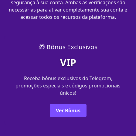
segurança à sua conta. Ambas as verificações são
necessárias para ativar completamente sua conta e
acessar todos os recursos da plataforma.
🎁 Bônus Exclusivos
VIP
Receba bônus exclusivos do Telegram,
promoções especiais e códigos promocionais
únicos!
Ver Bônus