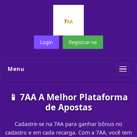
Login
Registrar-se
Menu
📱 7AA A Melhor Plataforma
de Apostas
Cadastre-se na 7AA para ganhar bônus no
cadastro e em cada recarga. Com a 7AA, você tem