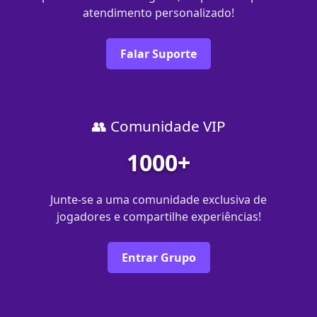
atendimento personalizado!
Falar Suporte
👥 Comunidade VIP
1000+
Junte-se a uma comunidade exclusiva de
jogadores e compartilhe experiências!
Entrar Grupo