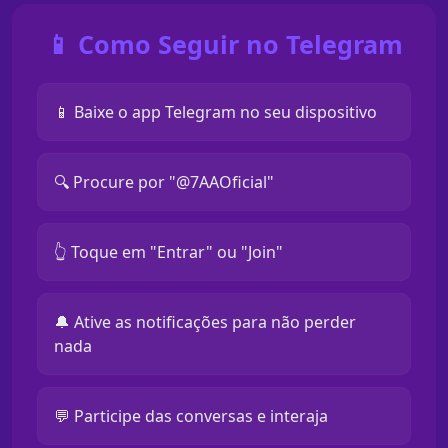
📱 Como Seguir no Telegram
📱 Baixe o app Telegram no seu dispositivo
🔍 Procure por "@7AAOficial"
👆 Toque em "Entrar" ou "Join"
🔔 Ative as notificações para não perder
nada
💬 Participe das conversas e interaja